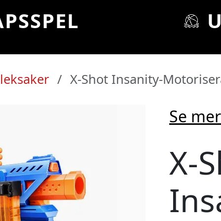
APSSPEL
leksaker
X-Shot Insanity-Motorise
Se mer
X-S
 prisvärda leks
Ins