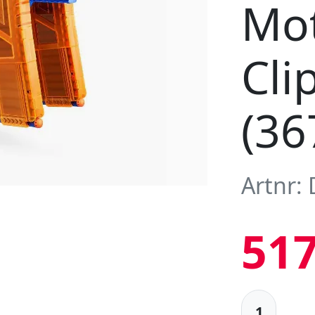
Mot
Cli
(36
Artnr:
517