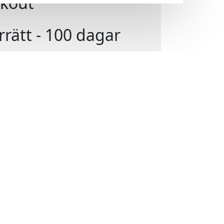
kout
rrätt - 100 dagar
t köp
ända varumärken
valitet till rätt pris
ranstid framgår i
an