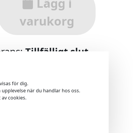
Lägg i
varukorg
rans:
Tillfälligt slut
st ett fåtal kvar
isas för dig.
 upplevelse när du handlar hos oss.
ör Yallop?
av cookies.
 betalning - Qliro