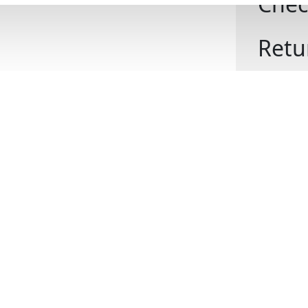
Chec
Retu
öppe
Välk
Hög k
Leve
kass