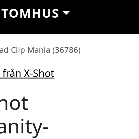
UTOMHUS
rad Clip Mania (36786)
 från X-Shot
hot
aker online
anity-