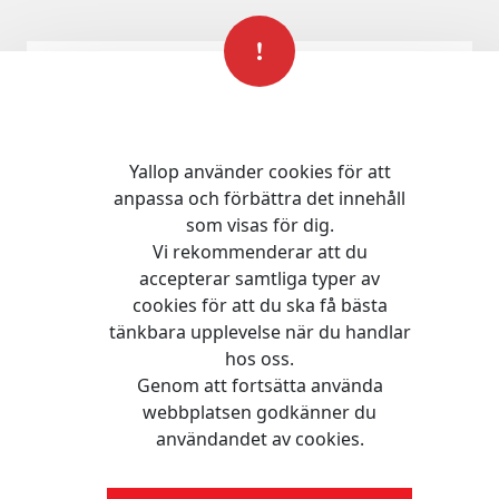
Artikelbeskrivnin
Yallop använder cookies för att
Vid första
anpassa och förbättra det innehåll
som visas för dig.
ögonkastet ser
Vi rekommenderar att du
accepterar samtliga typer av
BABY borns
cookies för att du ska få bästa
tänkbara upplevelse när du handlar
sommarklänning
hos oss.
Genom att fortsätta använda
helt vanlig och
webbplatsen godkänner du
användandet av cookies.
diskret ut