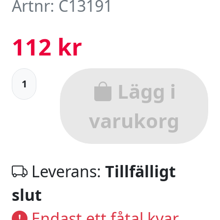
Artnr: C13191
112 kr
Lägg i
varukorg
Leverans:
Tillfälligt
slut
Endast ett fåtal kvar