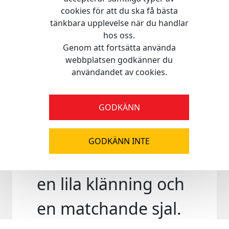
cookies för att du ska få bästa
Artikelbeskrivnin
tänkbara upplevelse när du handlar
hos oss.
Genom att fortsätta använda
Asha-dockan känd
webbplatsen godkänner du
användandet av cookies.
från Disney Wish-
filmen har sällskap
GODKÄNN
av en liten vän,
GODKÄNN INTE
Valentino. Asha har
en lila klänning och
en matchande sjal.