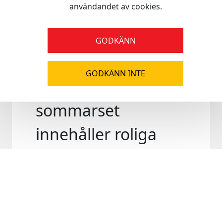
användandet av cookies.
GODKÄNN
Artikelbeskrivnin
GODKÄNN INTE
Rubens EcoBuds
sommarset
innehåller roliga
och lekfulla
dockkläder och
dockaccessoarer för