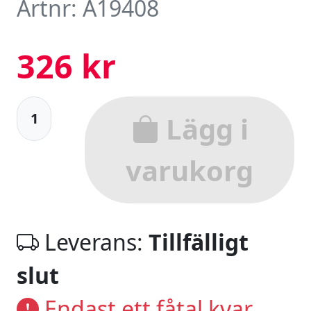
Artnr: A19408
326 kr
Lägg i
varukorg
Leverans:
Tillfälligt
slut
Endast ett fåtal kvar