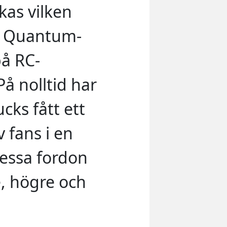
kas vilken
k Quantum-
på RC-
å nolltid har
ks fått ett
v fans i en
dessa fordon
, högre och