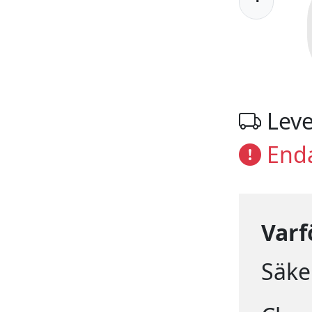
Leve
Enda
Varf
Säker