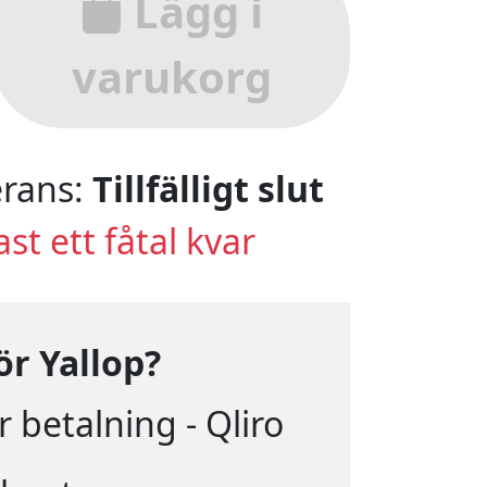
Lägg i
varukorg
rans:
Tillfälligt slut
st ett fåtal kvar
ör Yallop?
 betalning - Qliro