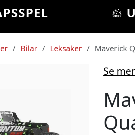
APSSPEL
ker
Bilar
Leksaker
Maverick Q
Se mer
Mav
 prisvärda leks
Qu