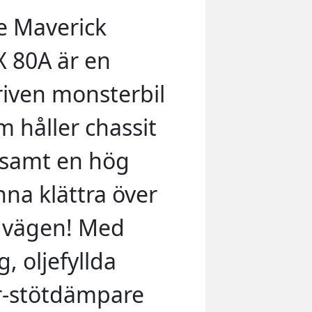
 Maverick
 80A är en
iven monsterbil
 håller chassit
 samt en hög
nna klättra över
i vägen! Med
, oljefyllda
er-stötdämpare