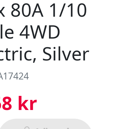
x 80A 1/10
ale 4WD
tric, Silver
 A17424
8 kr