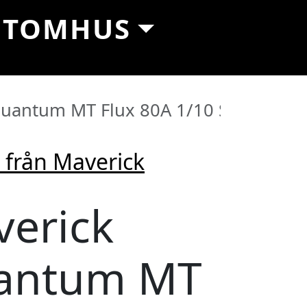
UTOMHUS
uantum MT Flux 80A 1/10 Scale 4WD El
 från Maverick
erick
aker online
antum MT