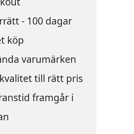
kout
rrätt - 100 dagar
t köp
ända varumärken
valitet till rätt pris
ranstid framgår i
an