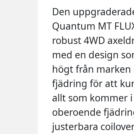
Den uppgraderade
Quantum MT FLUX
robust 4WD axeldr
med en design som
högt från marken
fjädring för att ku
allt som kommer 
oberoende fjädring
justerbara coilov