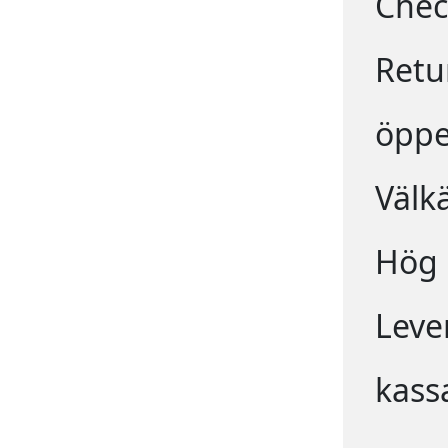
Chec
Retu
öppe
Välk
Hög k
Leve
kass